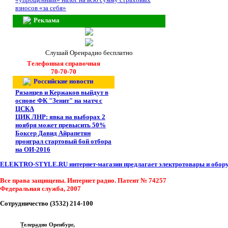
взносов «за себя»
Реклама
Слушай Оренрадио бесплатно
Телефонная справочная
70-70-70
Российские новости
Рязанцев и Кержаков выйдут в
основе ФК "Зенит" на матч с
ЦСКА
ЦИК ЛНР: явка на выборах 2
ноября может превысить 50%
Боксер Давид Айрапетян
проиграл стартовый бой отбора
на ОИ-2016
ELEKTRO-STYLE.RU интернет-магазин предлагает электротовары и оборуд
Все права защищены. Интернет радио. Патент № 74257
Федеральная служба, 2007
Сотрудничество (3532) 214-100
Телерадио Оренбург,