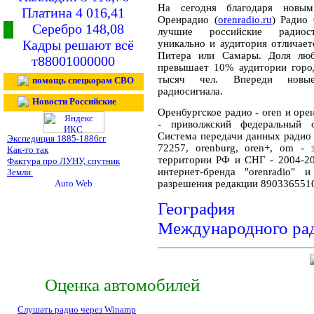
На сегодня благодаря новым
Платина 4 016,41
Оренрадио (
orenradio.ru
) Радио
Серебро 148,08
лучшие российские радиост
Кадры решают всё
уникально и аудитория отличае
Питера или Самары. Доля люб
т88001000000
превышает 10% аудитории город
тысяч чел. Впереди новые
помощь спецкорам СВО
радиосигнала.
Новости Российские
Оренбургское радио - oren и орен
- приволжский федеральный о
Система передачи данных ради
Экспедиция 1885-1886гг
72257, orenburg, oren+, om -
Как-то так
территории РФ и СНГ - 2004-20
Фактура про ЛУНУ, спутник
интернет-бренда "orenradio" 
Земли.
разрешения редакции 890336551
География ра
Международного ра
Оценка автомобилей
Слушать радио через Winamp