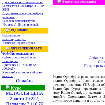
Бесплатные объявления
Для чего мы на Землю попали?
Бессмертная Рок Опера. ТЕАТР
<
ЖИВ
В здоровом теле здоровый дух
разминка
Человеческий век группа
"Форвард". Думай и решай.
РАДИОМИР
Поэма о море
Белгород танцует
Авангард Страна Героев
ОБЪЯВЛЕНИЯ АВТО
ПРОДАМ
Форум промышленного
субконтрактинга в Санкт-
Добавить
Петербурге
Обн
Приглашает «EXPO-RUSSIA
Посмотреть 
JORDAN»
-
Кипрский форум российского
бизнеса
Радио Оренбурга развивалось вс
Онлайн-
радио Оренбурга было только 
началось освоение УКВ эфира г.О
Курс
Радио Оренбурга переходит в Ф
МЕТАЛЛЫ ЦЕНА
году Радио Оренбурга выходит в 
мир.Это Оренрадио. Затем в 2
Золото 10 252,
спутниковое вещание и другие те
Палладий 3 116,76