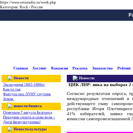
https://www.orenradio.ru/work.php
Категория: Rock / Россия
Р
Главная
Хостинг
Вакансии
Реклама
Знакомства
Рейтинг
Новости
Новости:
Экспедиция 1885-1886гг
ЦИК ЛНР: явка на выборах 2
Как-то так
Согласно результатам опроса, 
Фактура про ЛУНУ, спутник
международных отношений и со
Земли.
действующего главу самопрово
новости бизнеса
республики Игоря Плотницкого
Отмечаем 7 августа Белгород
41% избирателей, заявил гла
Праздник спорта и силы воли –
комиссии самопровозглашенной Л
Днем физкультурника!
Новости культуры