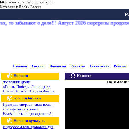
https://www.orenradio.ru/work.php
Категория: Rock / Россия
Р
ах, то забывают о деле!!! Август 2026 сюрпризы продол
Главная
Хостинг
Вакансии
Реклама
Знакомства
Рейтинг
Новости
Новости:
последний дюйм
На Земле не
«Послы Победы. Ленинград»
Премия Russian Traveler Awards
новости бизнеса
Праздник спорта и силы воли –
Днем физкультурника!
Надёжность или доходность?
Новости культуры
В здоровом теле здоровый дух