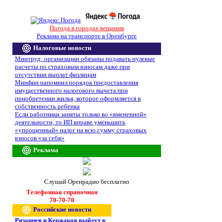
Погода в городах вещания
Реклама на транспорте в Оренбурге
Налоговые новости
Минтруд: организации обязаны подавать нулевые
расчеты по страховым взносам даже при
отсутствии выплат физлицам
Минфин напомнил порядок предоставления
имущественного налогового вычета при
приобретении жилья, которое оформляется в
собственность ребенка
Если работники заняты только во «вмененной»
деятельности, то ИП вправе уменьшить
«упрощенный» налог на всю сумму страховых
взносов «за себя»
Реклама
Слушай Оренрадио бесплатно
Телефонная справочная
70-70-70
Российские новости
Рязанцев и Кержаков выйдут в