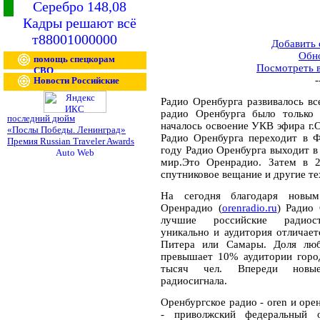
Серебро 148,08
Кадры решают всё
т88001000000
Добавить
Обн
помощь спецкорам
Посмотреть 
СВО
-
Новости Российские
Радио Оренбурга развивалось вс
радио Оренбурга было только 
последний дюйм
началось освоение УКВ эфира г.О
«Послы Победы. Ленинград»
Радио Оренбурга переходит в Ф
Премия Russian Traveler Awards
году Радио Оренбурга выходит в 
мир.Это Оренрадио. Затем в 2
спутниковое вещание и другие те
На сегодня благодаря новым
Оренрадио (
orenradio.ru
) Радио
лучшие российские радиост
уникально и аудитория отличае
Питера или Самары. Доля люб
превышает 10% аудитории город
тысяч чел. Впереди новые
радиосигнала.
Оренбургское радио - oren и орен
- приволжский федеральный о