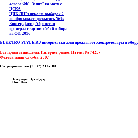
основе ФК "Зенит" на матч с
ЦСКА
ЦИК ЛНР: явка на выборах 2
ноября может превысить 50%
Боксер Давид Айрапетян
проиграл стартовый бой отбора
на ОИ-2016
ELEKTRO-STYLE.RU интернет-магазин предлагает электротовары и оборуд
Все права защищены. Интернет радио. Патент № 74257
Федеральная служба, 2007
Сотрудничество (3532) 214-100
Телерадио Оренбург,
Ооо, Ооо