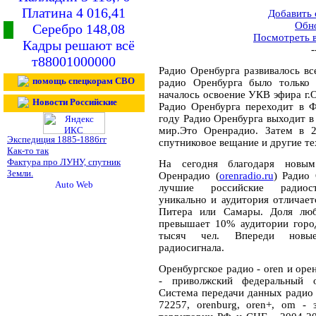
Платина 4 016,41
Добавить
Обн
Серебро 148,08
Посмотреть 
Кадры решают всё
-
т88001000000
Радио Оренбурга развивалось вс
помощь спецкорам СВО
радио Оренбурга было только 
началось освоение УКВ эфира г.О
Новости Российские
Радио Оренбурга переходит в Ф
году Радио Оренбурга выходит в 
мир.Это Оренрадио. Затем в 2
Экспедиция 1885-1886гг
спутниковое вещание и другие те
Как-то так
Фактура про ЛУНУ, спутник
На сегодня благодаря новым
Земли.
Оренрадио (
orenradio.ru
) Радио
лучшие российские радиост
уникально и аудитория отличае
Питера или Самары. Доля люб
превышает 10% аудитории город
тысяч чел. Впереди новые
радиосигнала.
Оренбургское радио - oren и орен
- приволжский федеральный о
Система передачи данных ради
72257, orenburg, oren+, om -