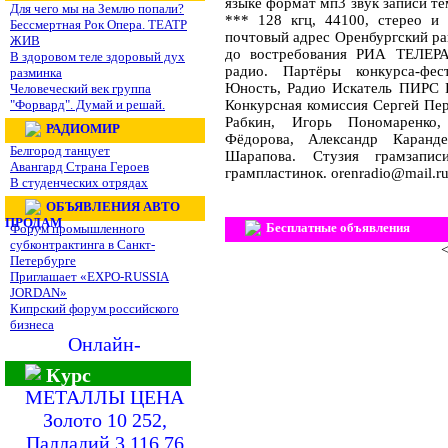
языке формат мп3 звук записи те
Для чего мы на Землю попали?
*** 128 кгц, 44100, стерео и
Бессмертная Рок Опера. ТЕАТР
почтовый адрес Оренбургский ра
ЖИВ
до востребования РИА ТЕЛЕР
В здоровом теле здоровый дух
радио. Партёры конкурса-фес
разминка
Юность, Радио Искатель ПИРС 
Человеческий век группа
"Форвард". Думай и решай.
Конкурсная комиссия Сергей Пер
Рабкин, Игорь Пономаренко,
РАДИОМИР
Фёдорова, Александр Каранде
Белгород танцует
Шарапова. Стузия грамзапис
Авангард Страна Героев
грампластинок. orenradio@mail.r
В студенческих отрядах
ОБЪЯВЛЕНИЯ АВТО
ПРОДАМ
Бесплатные объявления
Форум промышленного
субконтрактинга в Санкт-
<
Петербурге
Приглашает «EXPO-RUSSIA
JORDAN»
Кипрский форум российского
бизнеса
Онлайн-
Курс
МЕТАЛЛЫ ЦЕНА
Золото 10 252,
Палладий 3 116,76