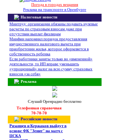
Погода в городах вещания
Реклама на транспорте в Оренбурге
Налоговые новости
Минтруд: организации обязаны подавать нулевые
расчеты по страховым взносам даже при
отсутствии выплат физлицам
Минфин напомнил порядок предоставления
имущественного налогового вычета при
приобретении жилья, которое оформляется в
собственность ребенка
Если работники заняты только во «вмененной»
деятельности, то ИП вправе уменьшить
«упрощенный» налог на всю сумму страховых
взносов «за себя»
Реклама
Слушай Оренрадио бесплатно
Телефонная справочная
70-70-70
Российские новости
Рязанцев и Кержаков выйдут в
основе ФК "Зенит" на матч с
ЦСКА