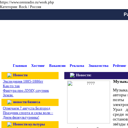
https://www.orenradio.ru/work.php
Категория: Rock / Россия
Р
Главная
Хостинг
Вакансии
Реклама
Знакомства
Рейтинг
Новости
Новости:
Экспедиция 1885-1886гг
Музыка
Как-то так
Музыка
Фактура про ЛУНУ, спутник
авторы 
Земли.
поэты 
новости бизнеса
электро
Отмечаем 7 августа Белгород
Урал д
Праздник спорта и силы воли –
среди н
Днем физкультурника!
остано
звёзды 
Новости культуры