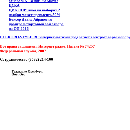
основе ФК "Зенит" на матч с
ЦСКА
ЦИК ЛНР: явка на выборах 2
ноября может превысить 50%
Боксер Давид Айрапетян
проиграл стартовый бой отбора
на ОИ-2016
ELEKTRO-STYLE.RU интернет-магазин предлагает электротовары и оборуд
Все права защищены. Интернет радио. Патент № 74257
Федеральная служба, 2007
Сотрудничество (3532) 214-100
Телерадио Оренбург,
Ооо, Ооо