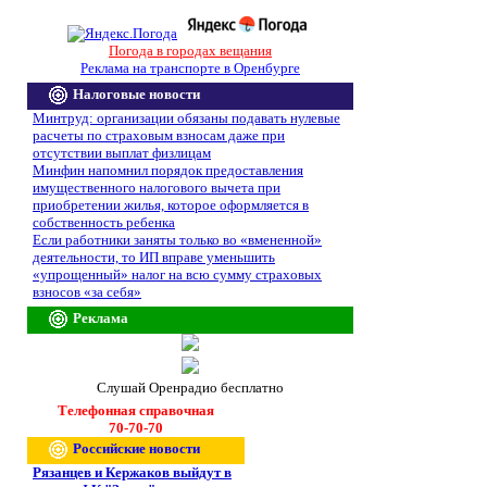
Погода в городах вещания
Реклама на транспорте в Оренбурге
Налоговые новости
Минтруд: организации обязаны подавать нулевые
расчеты по страховым взносам даже при
отсутствии выплат физлицам
Минфин напомнил порядок предоставления
имущественного налогового вычета при
приобретении жилья, которое оформляется в
собственность ребенка
Если работники заняты только во «вмененной»
деятельности, то ИП вправе уменьшить
«упрощенный» налог на всю сумму страховых
взносов «за себя»
Реклама
Слушай Оренрадио бесплатно
Телефонная справочная
70-70-70
Российские новости
Рязанцев и Кержаков выйдут в