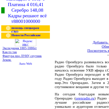
Платина 4 016,41
Серебро 148,08
Кадры решают всё
т88001000000
помощь спецкорам
СВО
Новости Российские
Добавить
Обн
Экспедиция 1885-1886гг
Посмотреть 
Как-то так
-
Фактура про ЛУНУ, спутник
Земли.
Радио Оренбурга развивалось вс
радио Оренбурга было только 
началось освоение УКВ эфира г.О
Радио Оренбурга переходит в Ф
году Радио Оренбурга выходит в 
мир.Это Оренрадио. Затем в 2
спутниковое вещание и другие те
На сегодня благодаря новым
Оренрадио (
orenradio.ru
) Радио
лучшие российские радиост
уникально и аудитория отличае