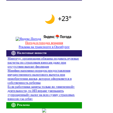
Погода в городах вещания
Реклама на транспорте в Оренбурге
Налоговые новости
Минтруд: организации обязаны подавать нулевые
расчеты по страховым взносам даже при
отсутствии выплат физлицам
Минфин напомнил порядок предоставления
имущественного налогового вычета при
приобретении жилья, которое оформляется в
собственность ребенка
Если работники заняты только во «вмененной»
деятельности, то ИП вправе уменьшить
«упрощенный» налог на всю сумму страховых
взносов «за себя»
Реклама