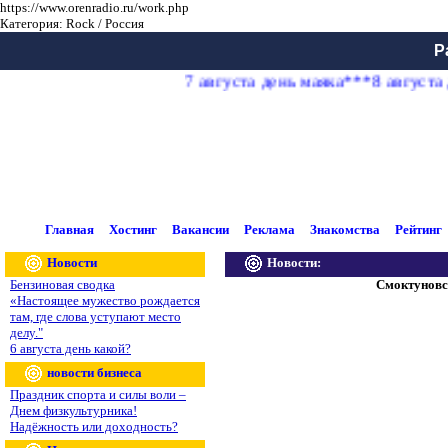
https://www.orenradio.ru/work.php
Категория: Rock / Россия
Р
7 августа день маяка***8 августа
Главная
Хостинг
Вакансии
Реклама
Знакомства
Рейтинг
Новости
Новости:
Бензиновая сводка
Смоктуновс
«Настоящее мужество рождается
там, где слова уступают место
делу."
6 августа день какой?
новости бизнеса
Праздник спорта и силы воли –
Днем физкультурника!
Надёжность или доходность?