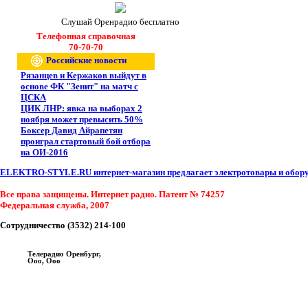
Слушай Оренрадио бесплатно
Телефонная справочная
70-70-70
Российские новости
Рязанцев и Кержаков выйдут в
основе ФК "Зенит" на матч с
ЦСКА
ЦИК ЛНР: явка на выборах 2
ноября может превысить 50%
Боксер Давид Айрапетян
проиграл стартовый бой отбора
на ОИ-2016
ELEKTRO-STYLE.RU интернет-магазин предлагает электротовары и оборуд
Все права защищены. Интернет радио. Патент № 74257
Федеральная служба, 2007
Сотрудничество (3532) 214-100
Телерадио Оренбург,
Ооо, Ооо