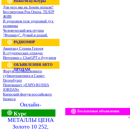
Новости культуры
Для чего мы на Землю попали?
Бессмертная Рок Опера. ТЕАТР
ЖИВ
В здоровом теле здоровый дух
разминка
Человеческий век группа
"Форвард". Думай и решай.
РАДИОМИР
Авангард Страна Героев
В студенческих отрядах
Интервью с ChatGPT о будущем
ОБЪЯВЛЕНИЯ АВТО
ПРОДАМ
Форум промышленного
субконтрактинга в Санкт-
Петербурге
Приглашает «EXPO-RUSSIA
JORDAN»
Кипрский форум российского
бизнеса
Онлайн-
Бесплатные объявления
Курс
<
МЕТАЛЛЫ ЦЕНА
Золото 10 252,