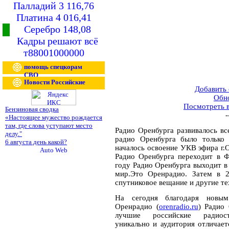
Палладий 3 116,76
Платина 4 016,41
Серебро 148,08
Кадры решают всё
т88001000000
помощь спецкорам
СВО
Новости Российские
Добавить
Обн
Посмотреть 
Бензиновая сводка
-
«Настоящее мужество рождается
там, где слова уступают место
Радио Оренбурга развивалось вс
делу."
радио Оренбурга было только 
6 августа день какой?
началось освоение УКВ эфира г.О
Радио Оренбурга переходит в Ф
году Радио Оренбурга выходит в 
мир.Это Оренрадио. Затем в 2
спутниковое вещание и другие те
На сегодня благодаря новым
Оренрадио (
orenradio.ru
) Радио
лучшие российские радиост
уникально и аудитория отличае