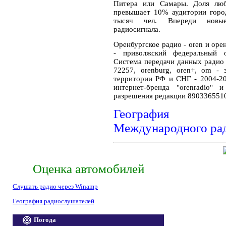
Питера или Самары. Доля люб
превышает 10% аудитории город
тысяч чел. Впереди новые
радиосигнала.
Оренбургское радио - oren и орен
- приволжский федеральный о
Система передачи данных ради
72257, orenburg, oren+, om -
территории РФ и СНГ - 2004-20
интернет-бренда "orenradio" 
разрешения редакции 890336551
География ра
Международного ра
Оценка автомобилей
Слушать радио через Winamp
География радиослушателей
Погода