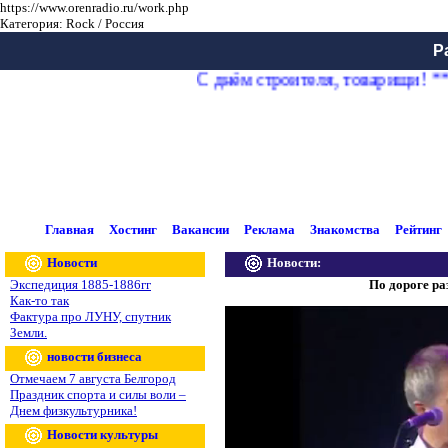
https://www.orenradio.ru/work.php
Категория: Rock / Россия
Р
С днём строителя, товарищи! **
Главная
Хостинг
Вакансии
Реклама
Знакомства
Рейтинг
Новости
Новости:
Экспедиция 1885-1886гг
По дороге р
Как-то так
Фактура про ЛУНУ, спутник
Земли.
новости бизнеса
Отмечаем 7 августа Белгород
Праздник спорта и силы воли –
Днем физкультурника!
Новости культуры