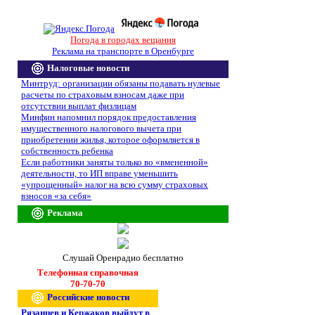
Погода в городах вещания
Реклама на транспорте в Оренбурге
Налоговые новости
Минтруд: организации обязаны подавать нулевые
расчеты по страховым взносам даже при
отсутствии выплат физлицам
Минфин напомнил порядок предоставления
имущественного налогового вычета при
приобретении жилья, которое оформляется в
собственность ребенка
Если работники заняты только во «вмененной»
деятельности, то ИП вправе уменьшить
«упрощенный» налог на всю сумму страховых
взносов «за себя»
Реклама
Слушай Оренрадио бесплатно
Телефонная справочная
70-70-70
Российские новости
Рязанцев и Кержаков выйдут в