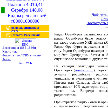
Платина 4 016,41
Серебро 148,08
Кадры решают всё
Добавить
Обн
т88001000000
Посмотреть 
-
помощь спецкорам
СВО
Радио Оренбурга развивалось вс
Новости Российские
радио Оренбурга было только 
началось освоение УКВ эфира г.О
Радио Оренбурга переходит в Ф
Экспедиция 1885-1886гг
году Радио Оренбурга выходит в 
Как-то так
мир.Это Оренрадио. Затем в 2
Фактура про ЛУНУ, спутник
спутниковое вещание и другие те
Земли.
На сегодня благодаря новым
Оренрадио (
orenradio.ru
) Радио
лучшие российские радиост
уникально и аудитория отличае
Питера или Самары. Доля люб
превышает 10% аудитории город
тысяч чел. Впереди новые
радиосигнала.
Оренбургское радио - oren и орен
- приволжский федеральный о