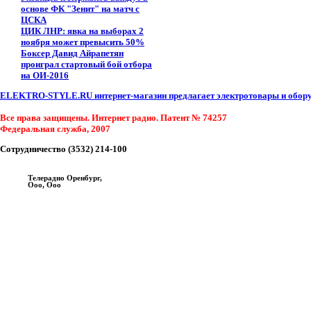
основе ФК "Зенит" на матч с
ЦСКА
ЦИК ЛНР: явка на выборах 2
ноября может превысить 50%
Боксер Давид Айрапетян
проиграл стартовый бой отбора
на ОИ-2016
ELEKTRO-STYLE.RU интернет-магазин предлагает электротовары и оборуд
Все права защищены. Интернет радио. Патент № 74257
Федеральная служба, 2007
Сотрудничество (3532) 214-100
Телерадио Оренбург,
Ооо, Ооо