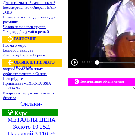
Для чего мы на Землю попали?
Бессмертная Рок Опера. ТЕАТР
ЖИВ
В здоровом теле здоровый дух
разминка
Человеческий век группа
"Форвард". Думай и решай.
РАДИОМИР
Поэма о море
Белгород танцует
Авангард Страна Героев
ОБЪЯВЛЕНИЯ АВТО
ПРОДАМ
Форум промышленного
субконтрактинга в Санкт-
Петербурге
Бесплатные объявления
Приглашает «EXPO-RUSSIA
<
JORDAN»
Кипрский форум российского
бизнеса
Онлайн-
Курс
МЕТАЛЛЫ ЦЕНА
Золото 10 252,
Палладий 3 116,76