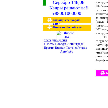
Серебро 148,08
инструм
Шибанов.
Кадры решают всё
не стан
т88001000000
заимство
за октяб
помощь спецкорам
(около 
СВО
инвести
Новости Российские
602 млр
инструме
— в ВЭБ
последний дюйм
государс
«Послы Победы. Ленинград»
части ф
Премия Russian Traveler Awards
оценивал
китайск
пятая ч
Аэрофло
Б