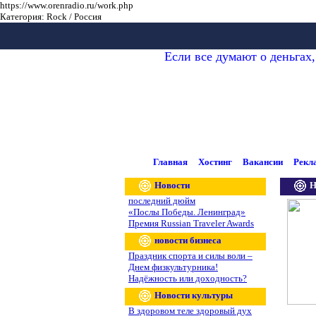
https://www.orenradio.ru/work.php
Категория: Rock / Россия
Если все думают о деньгах, 
Главная
Хостинг
Вакансии
Рекл
Новости
Н
последний дюйм
«Послы Победы. Ленинград»
Премия Russian Traveler Awards
новости бизнеса
Праздник спорта и силы воли –
Днем физкультурника!
Надёжность или доходность?
Новости культуры
В здоровом теле здоровый дух