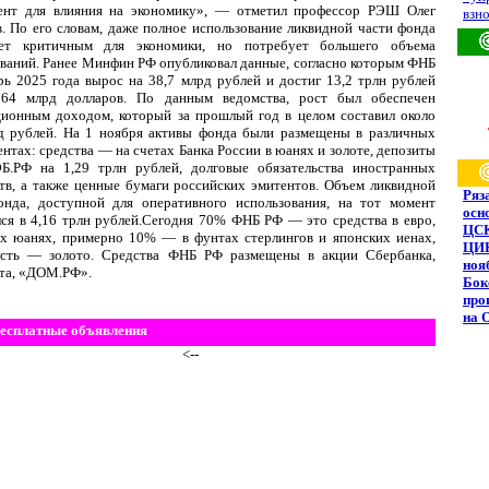
ент для влияния на экономику», — отметил профессор РЭШ Олег
взно
 По его словам, даже полное использование ликвидной части фонда
ет критичным для экономики, но потребует большего объема
ваний. Ранее Минфин РФ опубликовал данные, согласно которым ФНБ
рь 2025 года вырос на 38,7 млрд рублей и достиг 13,2 трлн рублей
164 млрд долларов. По данным ведомства, рост был обеспечен
ционным доходом, который за прошлый год в целом составил около
д рублей. На 1 ноября активы фонда были размещены в различных
нтах: средства — на счетах Банка России в юанях и золоте, депозиты
.РФ на 1,29 трлн рублей, долговые обязательства иностранных
тв, а также ценные бумаги российских эмитентов. Объем ликвидной
Ряз
онда, доступной для оперативного использования, на тот момент
осн
ся в 4,16 трлн рублей.Сегодня 70% ФНБ РФ — это средства в евро,
ЦС
их юанях, примерно 10% — в фунтах стерлингов и японских иенах,
ЦИК
асть — золото. Средства ФНБ РФ размещены в акции Сбербанка,
ноя
та, «ДОМ.РФ».
Бок
про
на 
есплатные объявления
<--