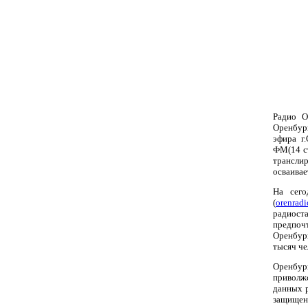
Радио О
Оренбург
эфира г
ФМ(14 ст
трансли
осваивае
На сего
(
orenradi
радиост
предпоч
Оренбург
тысяч че
Оренбур
приволж
данных 
защищен