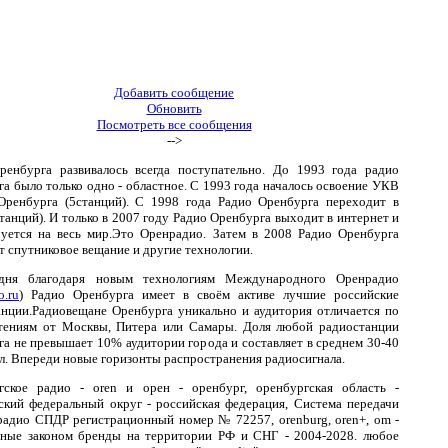
Добавить сообщение
Обновить
Посмотреть все сообщения
-->
ренбурга развивалось всегда поступательно. До 1993 года радио
а было только одно - областное. С 1993 года началось освоение УКВ
.Оренбурга (5станций). С 1998 года Радио Оренбурга переходит в
анций). И только в 2007 году Радио Оренбурга выходит в интернет и
руется на весь мир.Это Оренрадио. Затем в 2008 Радио Оренбурга
т спутниковое вещание и другие технологии.
дня благодаря новым технологиям Международного Оренрадио
o.ru
) Радио Оренбурга имеет в своём активе лучшие российские
анции.Радиовещане Оренбурга уникально и аудитория отличается по
тениям от Москвы, Питера или Самары. Доля любой радиостанции
а не превышает 10% аудитории города и составляет в среднем 30-40
л. Впереди новые горизонты распространения радиосигнала.
гское радио - oren и орен - оренбург, оренбургская область -
ский федеральный округ - российская федерация, Система передачи
радио СПДР регистрационный номер № 72257, orenburg, oren+, om -
ные законом бренды на территории РФ и СНГ - 2004-2028. любое