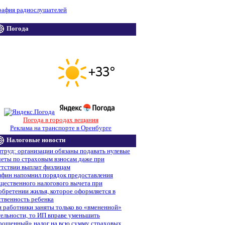
рафия радиослушателей
Погода
Погода в городах вещания
Реклама на транспорте в Оренбурге
Налоговые новости
труд: организации обязаны подавать нулевые
четы по страховым взносам даже при
утствии выплат физлицам
фин напомнил порядок предоставления
щественного налогового вычета при
обретении жилья, которое оформляется в
ственность ребенка
и работники заняты только во «вмененной»
тельности, то ИП вправе уменьшить
рощенный» налог на всю сумму страховых