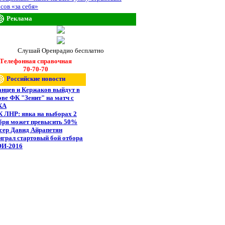
сов «за себя»
Реклама
Слушай Оренрадио бесплатно
Телефонная справочная
70-70-70
Российские новости
анцев и Кержаков выйдут в
ове ФК "Зенит" на матч с
КА
 ЛНР: явка на выборах 2
бря может превысить 50%
сер Давид Айрапетян
играл стартовый бой отбора
ОИ-2016