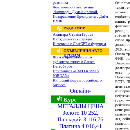
разминка
Основная
Человеческий век группа
такая те
"Форвард". Думай и решай.
можно г
Поздравление Президента с Днём
глобаль
ВМФ
наших р
фактичес
РАДИОМИР
реакции,
Авангард Страна Героев
готовить
В студенческих отрядах
слова п
Интервью с ChatGPT о будущем
долларов
2026 го
ОБЪЯВЛЕНИЯ АВТО
Около тр
ПРОДАМ
Форум промышленного
ФНБ, ос
субконтрактинга в Санкт-
Экономи
Петербурге
долгоср
Приглашает «EXPO-RUSSIA
есть д
JORDAN»
Протезир
Кипрский форум российского
ЕСТЬ П
бизнеса
агентст
Онлайн-
консерв
нефтега
Курс
год», —
МЕТАЛЛЫ ЦЕНА
рейтинго
цене рос
Золото 10 252,
правил 
Палладий 3 116,76
лет, сей
нынешни
Платина 4 016,41
правила