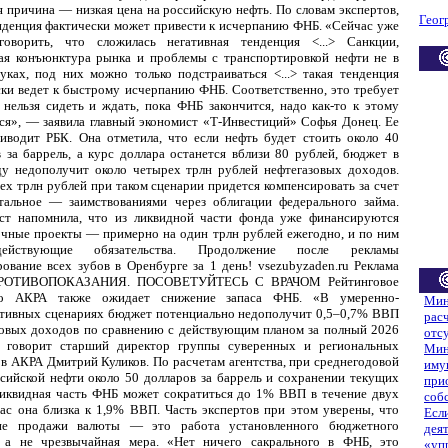
 причина — низкая цена на российскую нефть. По словам экспертов,
Геог
нденция фактически может привести к исчерпанию ФНБ. «Сейчас уже
оворить, что сложилась негативная тенденция <...> Санкции,
ная конъюнктура рынка и проблемы с транспортировкой нефти не в
уках, под них можно только подстраиваться <...> такая тенденция
ки ведет к быстрому исчерпанию ФНБ. Соответственно, это требует
 нельзя сидеть и ждать, пока ФНБ закончится, надо как-то к этому
ся», — заявила главный экономист «Т-Инвестиций» Софья Донец. Ее
риводит РБК. Она отметила, что если нефть будет стоить около 40
 за баррель, а курс доллара останется вблизи 80 рублей, бюджет в
ду недополучит около четырех трлн рублей нефтегазовых доходов.
ех трлн рублей при таком сценарии придется компенсировать за счет
тальное — заимствованиями через облигации федерального займа.
ст напомнила, что из ликвидной части фонда уже финансируются
очные проекты — примерно на один трлн рублей ежегодно, и по ним
ействующие обязательства. Продолжение после рекламы
ование всех зубов в Оренбурге за 1 день! vsezubyzaden.ru Реклама
РОТИВОПОКАЗАНИЯ. ПОСОВЕТУЙТЕСЬ С ВРАЧОМ Рейтинговое
во АКРА также ожидает снижение запаса ФНБ. «В умеренно-
Мин
ативных сценариях бюджет потенциально недополучит 0,5–0,7% ВВП
рас
зовых доходов по сравнению с действующим планом за полный 2026
отс
 говорит старший директор группы суверенных и региональных
Мин
в АКРА Дмитрий Куликов. По расчетам агентства, при среднегодовой
иму
сийской нефти около 50 долларов за баррель и сохранении текущих
при
ликвидная часть ФНБ может сократиться до 1% ВВП в течение двух
соб
час она близка к 1,9% ВВП. Часть экспертов при этом уверены, что
Есл
е продажи валюты — это работа установленного бюджетного
дея
, а не чрезвычайная мера. «Нет ничего сакрального в ФНБ, это
«уп